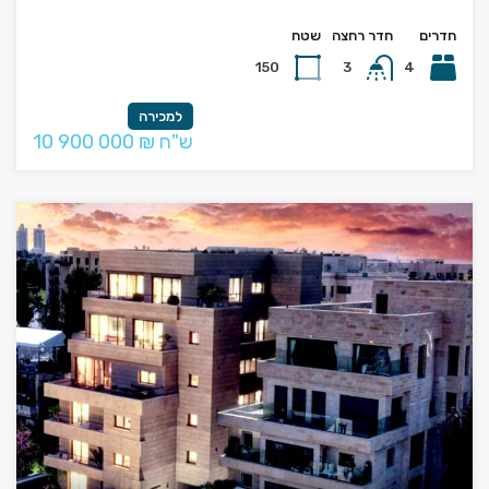
חדרים
חדר רחצה
שטח
150
3
4
למכירה
10 900 000 ₪ ש"ח