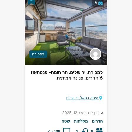
18
Alexandra
למכירה
BENNAIM
למכירה, ירושלים, הר חומה- פנטהאוז
6 חדרים, פנינה אמיתית
יצחק רפאל, ירושלים
עודכן ב:
נובמבר 12, 2025
חדרים
מקלחות
שטח
5
2
135
מ"ר